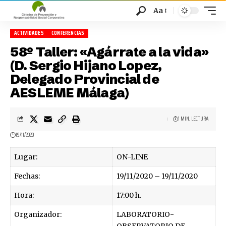
Aa
ACTIVIDADES
CONFERENCIAS
58º Taller: «Agárrate a la vida»
(D. Sergio Hijano Lopez,
Delegado Provincial de
AESLEME Málaga)
1 MIN. LECTURA
19/11/2020
Lugar:
ON-LINE
Fechas:
19/11/2020 – 19/11/2020
Hora:
17:00 h.
Organizador:
LABORATORIO-
OBSERVATORIO DE