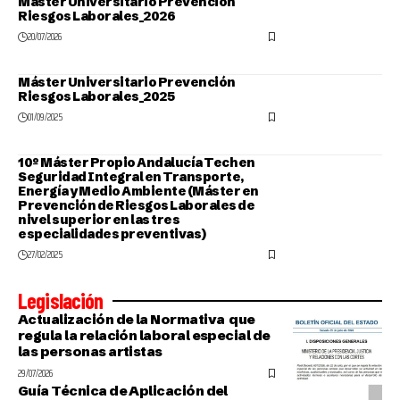
Máster Universitario Prevención
Riesgos Laborales_2026
20/07/2026
Máster Universitario Prevención
Riesgos Laborales_2025
01/09/2025
10º Máster Propio Andalucía Tech en
Seguridad Integral en Transporte,
Energía y Medio Ambiente (Máster en
Prevención de Riesgos Laborales de
nivel superior en las tres
especialidades preventivas)
27/02/2025
Legislación
Actualización de la Normativa que
regula la relación laboral especial de
las personas artistas
29/07/2026
Guía Técnica de Aplicación del