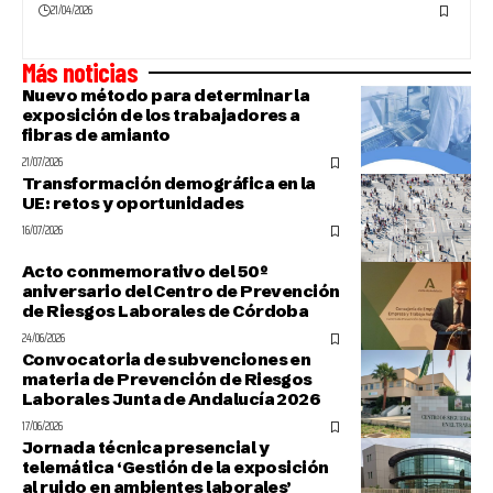
21/04/2026
Más noticias
Nuevo método para determinar la
exposición de los trabajadores a
fibras de amianto
21/07/2026
Transformación demográfica en la
UE: retos y oportunidades
16/07/2026
Acto conmemorativo del 50º
aniversario del Centro de Prevención
de Riesgos Laborales de Córdoba
24/06/2026
Convocatoria de subvenciones en
materia de Prevención de Riesgos
Laborales Junta de Andalucía 2026
17/06/2026
Jornada técnica presencial y
telemática ‘Gestión de la exposición
al ruido en ambientes laborales’