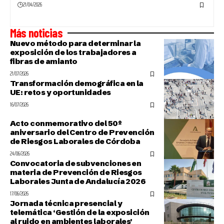
21/04/2026
Más noticias
Nuevo método para determinar la
exposición de los trabajadores a
fibras de amianto
21/07/2026
Transformación demográfica en la
UE: retos y oportunidades
16/07/2026
Acto conmemorativo del 50º
aniversario del Centro de Prevención
de Riesgos Laborales de Córdoba
24/06/2026
Convocatoria de subvenciones en
materia de Prevención de Riesgos
Laborales Junta de Andalucía 2026
17/06/2026
Jornada técnica presencial y
telemática ‘Gestión de la exposición
al ruido en ambientes laborales’