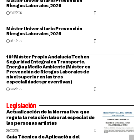
Máster Universitario Prevención
Riesgos Laborales_2026
20/07/2026
Máster Universitario Prevención
Riesgos Laborales_2025
01/09/2025
10º Máster Propio Andalucía Tech en
Seguridad Integral en Transporte,
Energía y Medio Ambiente (Máster en
Prevención de Riesgos Laborales de
nivel superior en las tres
especialidades preventivas)
27/02/2025
Legislación
Actualización de la Normativa que
regula la relación laboral especial de
las personas artistas
29/07/2026
Guía Técnica de Aplicación del