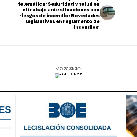
telemática ‘Seguridad y salud en
el trabajo ante situaciones con
riesgos de incendio: Novedades
legislativas en reglamento de
incendios’
- ADVERTISEMENT -